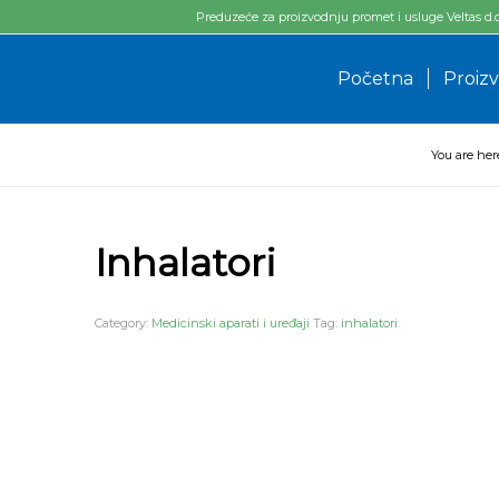
Preduzeće za proizvodnju promet i usluge Veltas d.o.o
Početna
Proizv
You are her
Inhalatori
Category:
Medicinski aparati i uređaji
Tag:
inhalatori