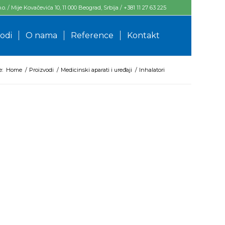
. / Mije Kovačevića 10, 11 000 Beograd, Srbija / +381 11 27 63 225
odi
O nama
Reference
Kontakt
e:
Home
/
Proizvodi
/
Medicinski aparati i uređaji
/
Inhalatori