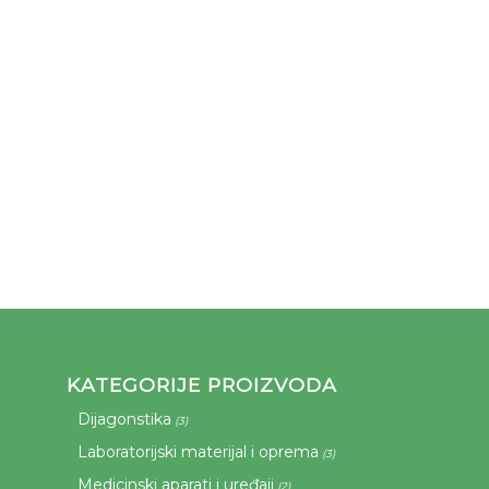
KATEGORIJE PROIZVODA
Dijagonstika
(3)
Laboratorijski materijal i oprema
(3)
Medicinski aparati i uređaji
(2)