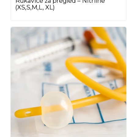
Rukavice za pregled – Nitrilne
(XS,S,M,L, XL)