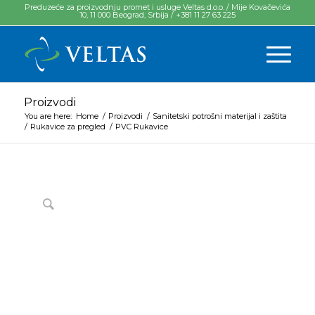
Preduzeće za proizvodnju promet i usluge Veltas d.o.o. / Mije Kovačevića
10, 11 000 Beograd, Srbija / +381 11 27 63 225
Proizvodi
You are here:
Home
/
Proizvodi
/
Sanitetski potrošni materijal i zaštita
/
Rukavice za pregled
/
PVC Rukavice